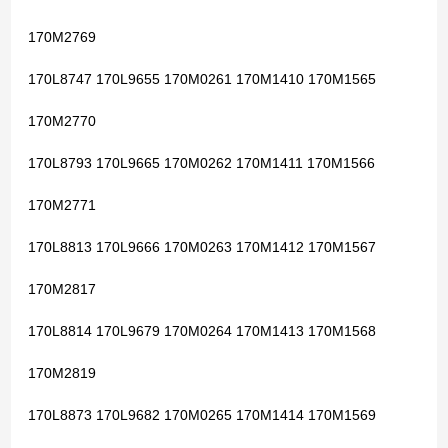
170M2769
170L8747 170L9655 170M0261 170M1410 170M1565
170M2770
170L8793 170L9665 170M0262 170M1411 170M1566
170M2771
170L8813 170L9666 170M0263 170M1412 170M1567
170M2817
170L8814 170L9679 170M0264 170M1413 170M1568
170M2819
170L8873 170L9682 170M0265 170M1414 170M1569