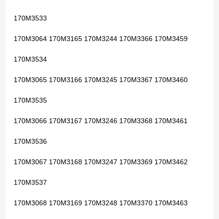
170M3533
170M3064 170M3165 170M3244 170M3366 170M3459
170M3534
170M3065 170M3166 170M3245 170M3367 170M3460
170M3535
170M3066 170M3167 170M3246 170M3368 170M3461
170M3536
170M3067 170M3168 170M3247 170M3369 170M3462
170M3537
170M3068 170M3169 170M3248 170M3370 170M3463