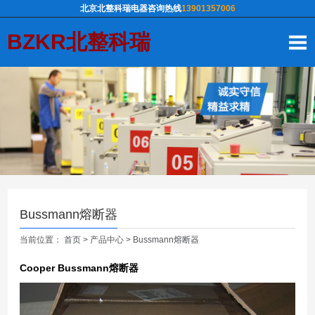
北京北整科瑞电器咨询热线
13901357006
BZKR北整科瑞
Bussmann熔断器
当前位置：
首页
>
产品中心
>
Bussmann熔断器
Cooper Bussmann熔断器