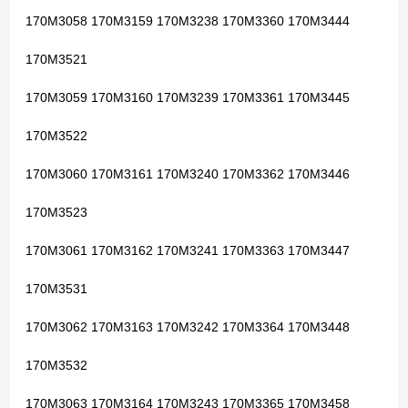
170M3058 170M3159 170M3238 170M3360 170M3444
170M3521
170M3059 170M3160 170M3239 170M3361 170M3445
170M3522
170M3060 170M3161 170M3240 170M3362 170M3446
170M3523
170M3061 170M3162 170M3241 170M3363 170M3447
170M3531
170M3062 170M3163 170M3242 170M3364 170M3448
170M3532
170M3063 170M3164 170M3243 170M3365 170M3458