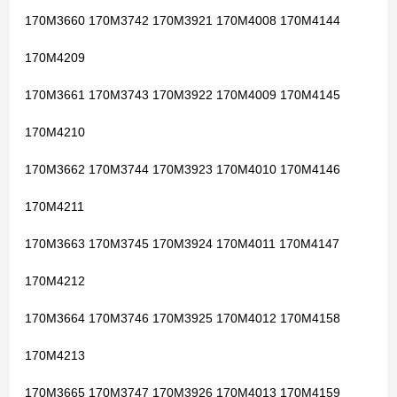
170M3660 170M3742 170M3921 170M4008 170M4144
170M4209
170M3661 170M3743 170M3922 170M4009 170M4145
170M4210
170M3662 170M3744 170M3923 170M4010 170M4146
170M4211
170M3663 170M3745 170M3924 170M4011 170M4147
170M4212
170M3664 170M3746 170M3925 170M4012 170M4158
170M4213
170M3665 170M3747 170M3926 170M4013 170M4159