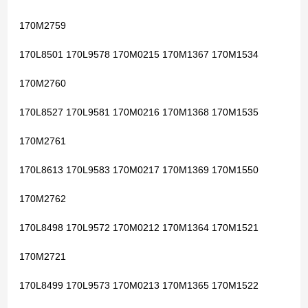
170M2759
170L8501 170L9578 170M0215 170M1367 170M1534
170M2760
170L8527 170L9581 170M0216 170M1368 170M1535
170M2761
170L8613 170L9583 170M0217 170M1369 170M1550
170M2762
170L8498 170L9572 170M0212 170M1364 170M1521
170M2721
170L8499 170L9573 170M0213 170M1365 170M1522