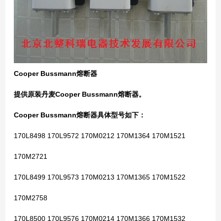
Cooper Bussmann熔断器
提供原装丹麦Cooper Bussmann熔断器。
Cooper Bussmann熔断器具体型号如下：
170L8498 170L9572 170M0212 170M1364 170M1521
170M2721
170L8499 170L9573 170M0213 170M1365 170M1522
170M2758
170L8500 170L9576 170M0214 170M1366 170M1532