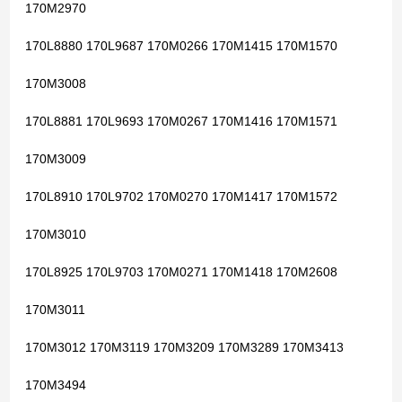
170M2970
170L8880 170L9687 170M0266 170M1415 170M1570
170M3008
170L8881 170L9693 170M0267 170M1416 170M1571
170M3009
170L8910 170L9702 170M0270 170M1417 170M1572
170M3010
170L8925 170L9703 170M0271 170M1418 170M2608
170M3011
170M3012 170M3119 170M3209 170M3289 170M3413
170M3494