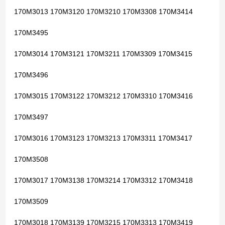
170M3013 170M3120 170M3210 170M3308 170M3414
170M3495
170M3014 170M3121 170M3211 170M3309 170M3415
170M3496
170M3015 170M3122 170M3212 170M3310 170M3416
170M3497
170M3016 170M3123 170M3213 170M3311 170M3417
170M3508
170M3017 170M3138 170M3214 170M3312 170M3418
170M3509
170M3018 170M3139 170M3215 170M3313 170M3419