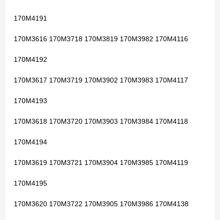
170M4191
170M3616 170M3718 170M3819 170M3982 170M4116
170M4192
170M3617 170M3719 170M3902 170M3983 170M4117
170M4193
170M3618 170M3720 170M3903 170M3984 170M4118
170M4194
170M3619 170M3721 170M3904 170M3985 170M4119
170M4195
170M3620 170M3722 170M3905 170M3986 170M4138